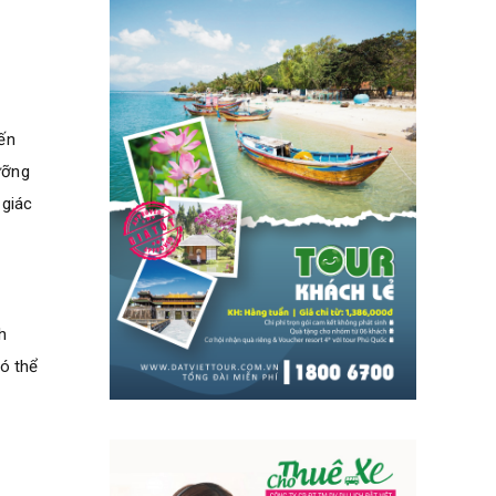
ến
ưỡng
 giác
h
có thể