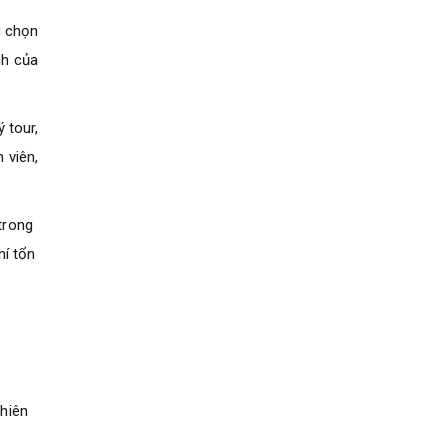
u chọn
ch của
 tour,
 viên,
trong
hí tổn
nhiên