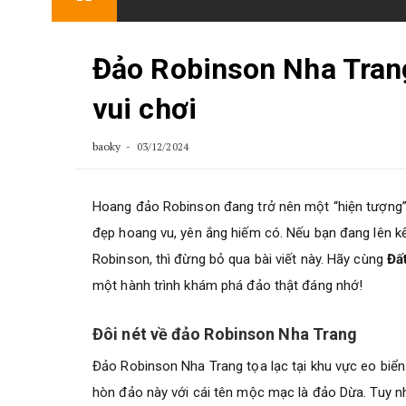
content
Đảo Robinson Nha Trang 
vui chơi
baoky
03/12/2024
Hoang đảo Robinson đang trở nên một “hiện tượng” 
đẹp hoang vu, yên ắng hiếm có. Nếu bạn đang lên k
Robinson, thì đừng bỏ qua bài viết này. Hãy cùng
Đấ
một hành trình khám phá đảo thật đáng nhớ!
Đôi nét về đảo Robinson Nha Trang
Đảo Robinson Nha Trang tọa lạc tại khu vực eo biể
hòn đảo này với cái tên mộc mạc là đảo Dừa. Tuy nh