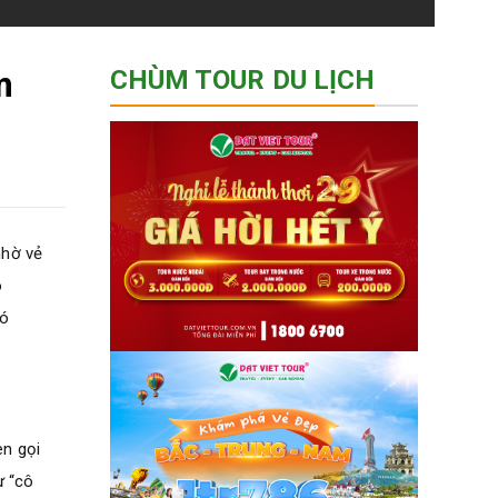
m
CHÙM TOUR DU LỊCH
nhờ vẻ
o
có
en gọi
ự “cô