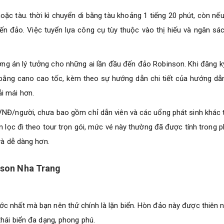
ặc tàu. thời kì chuyển di bằng tàu khoảng 1 tiếng 20 phút, còn nế
ến đảo. Việc tuyển lựa công cụ tùy thuộc vào thị hiếu và ngân sá
ương án lý tưởng cho những ai lần đầu đến đảo Robinson. Khi đăng ký
bằng cano cao tốc, kèm theo sự hướng dẫn chi tiết của hướng dẫn
ải mái hơn.
 VNĐ/người, chưa bao gồm chỉ dẫn viên và các uổng phát sinh khác 
n lọc đi theo tour trọn gói, mức vé này thường đã được tính trong p
và dễ dàng hơn.
nson Nha Trang
c nhất mà bạn nên thử chính là lặn biển. Hòn đảo này được thiên 
thái biển đa dạng, phong phú.