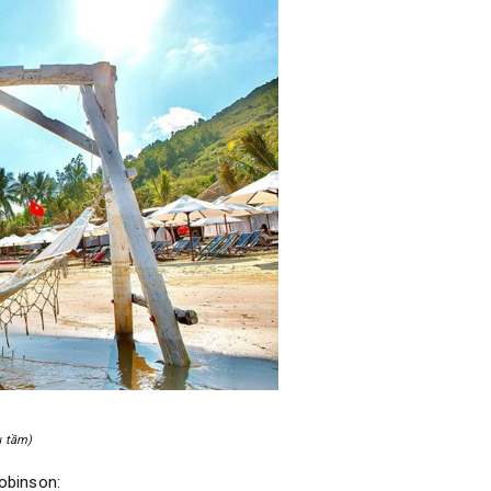
u tầm)
obinson: