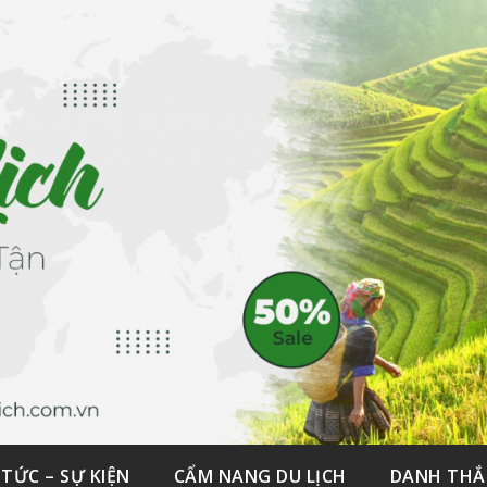
 TỨC – SỰ KIỆN
CẨM NANG DU LỊCH
DANH TH