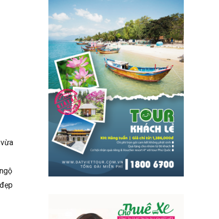
 vừa
 ngộ
 đẹp