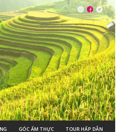
ẮNG
GÓC ẨM THỰC
TOUR HẤP DẪN