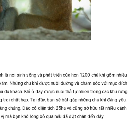
nh là nơi sinh sống và phát triển của hơn 1200 chú khỉ gồm nhiều
g xám. Những chú khỉ được nuôi dưỡng và chăm sóc với mục đích
a du khách. Khỉ ở đây được nuôi thả tự nhiên trong các khu rừng
 trại chật hẹp. Tại đây, bạn sẽ bắt gặp những chú khỉ đáng yêu,
ùng chúng. Đảo có diện tích 25ha và cũng sở hữu rất nhiều cảnh
ú vị mà bạn khó lòng bỏ qua nếu đã đặt chân đến đây.