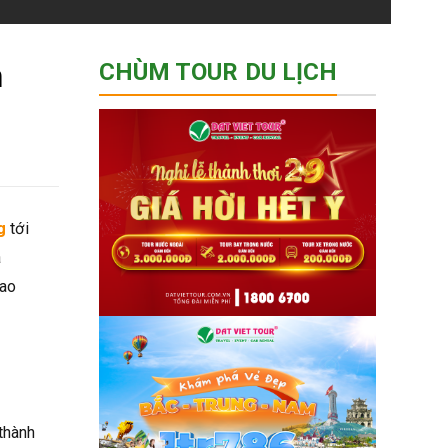
n
CHÙM TOUR DU LỊCH
g
tới
a
bao
thành