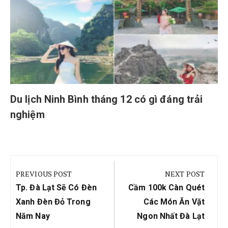
Du lịch Ninh Bình tháng 12 có gì đáng trải
nghiệm
Điều
hướng
PREVIOUS POST
NEXT POST
bài
Previous
Next
Tp. Đà Lạt Sẽ Có Đèn
Cầm 100k Càn Quét
viết
Post:
Post:
Xanh Đèn Đỏ Trong
Các Món Ăn Vặt
Năm Nay
Ngon Nhất Đà Lạt