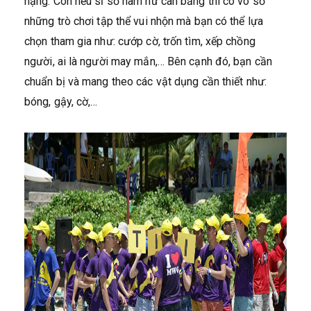
nặng. Còn nếu sĩ số nam nữ cân bằng thì có vô số
những trò chơi tập thể vui nhộn mà bạn có thể lựa
chọn tham gia như: cướp cờ, trốn tìm, xếp chồng
người, ai là người may mắn,… Bên cạnh đó, bạn cần
chuẩn bị và mang theo các vật dụng cần thiết như:
bóng, gậy, cờ,…