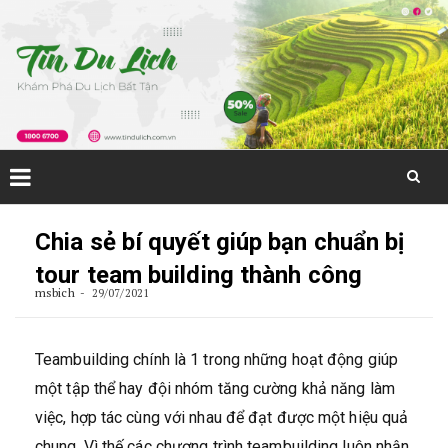
Skip
to
Chia sẻ bí quyết giúp bạn chuẩn bị
content
tour team building thành công
msbich
29/07/2021
Teambuilding chính là 1 trong những hoạt động giúp
một tập thể hay đội nhóm tăng cường khả năng làm
việc, hợp tác cùng với nhau để đạt được một hiệu quả
chung. Vì thế các chương trình teambuilding luôn nhận