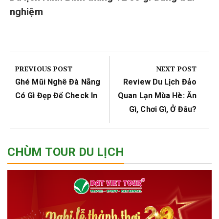
nghiệm
Điều
hướng
PREVIOUS POST
NEXT POST
bài
Previous
Next
Ghé Mũi Nghê Đà Nẵng
Review Du Lịch Đảo
viết
Post:
Post:
Có Gì Đẹp Để Check In
Quan Lạn Mùa Hè: Ăn
Gì, Chơi Gì, Ở Đâu?
CHÙM TOUR DU LỊCH