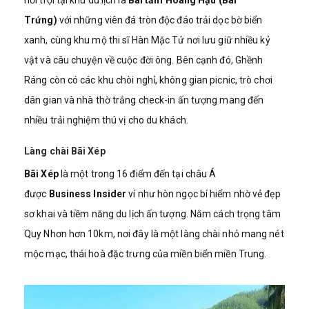
nổi trội tại khu du lịch là
Bãi tắm Hoàng Hậu (Bãi
Trứng)
với những viên đá tròn độc đáo trải dọc bờ biển
xanh, cùng khu mộ thi sĩ Hàn Mặc Tử nơi lưu giữ nhiều kỷ
vật và câu chuyện về cuộc đời ông. Bên cạnh đó, Ghềnh
Ráng còn có các khu chòi nghỉ, không gian picnic, trò chơi
dân gian và nhà thờ trắng check-in ấn tượng mang đến
nhiều trải nghiệm thú vị cho du khách.
Làng chài Bãi Xép
Bãi Xép
là một trong 16 điểm đến tại châu Á
được
Business Insider
ví như hòn ngọc bí hiểm nhờ vẻ đẹp
sơ khai và tiềm năng du lịch ấn tượng. Nằm cách trọng tâm
Quy Nhơn hơn 10km, nơi đây là một làng chài nhỏ mang nét
mộc mạc, thái hoà đặc trưng của miền biển miền Trung.