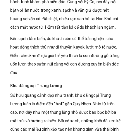
hành trình khám phá biển đảo. Cùng với Kỳ Co, nơi đây nổi
bật với làn nước trong xanh, sạch và vẫn giữ được nét
hoang sơ vốn có. Đặc biệt, nhiều rạn san hô tại Hòn Khô chỉ
cách mặt nước từ 1-2m rất tiện lợi để du khách lặn ngắm.
Bên cạnh tắm biển, du khách còn có thể trải nghiệm các
hoạt động thích thú như đi thuyền kayak, lướt mô tô nước.
Điểm check-in được giới trẻ yêu thích là con đường gỗ trắng
uốn lượn theo sườn núi cùng với con đường xuyên biển độc
đáo.
Khu dã ngoại Trung Lương
Sở hữu quang cảnh đẹp như tranh, khu dã ngoại Trung
Lương luôn là điểm đến
“hot”
gần Quy Nhơn. Nhìn từ trên
cao, nơi đây như một thung lũng nhỏ được bao bọc bởi ba
mặt núi và hướng ra biển. Bãi cỏ xanh, những khối đá xen kẽ
cùng các mái lều xinh xẻo tạo nên không gian vừa thái bình